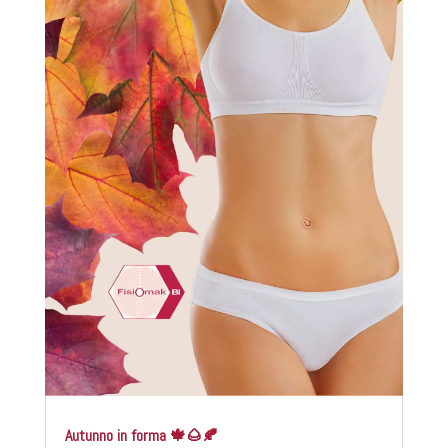
Autunno in forma 🍁🌰🍂