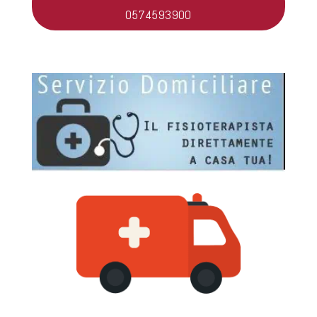
0574593900