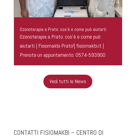
Ozonoterapia a Prato: cos’è e come può aiutarti
Ozonoterapia a Prato: cos’è e come può
aiutarti | Fisiomakbi Prato!| fisiomakbi.it |
Prenota un appuntamento: 0574-593900
Vedi tutti le News
CONTATTI FISIOMAKBI – CENTRO DI