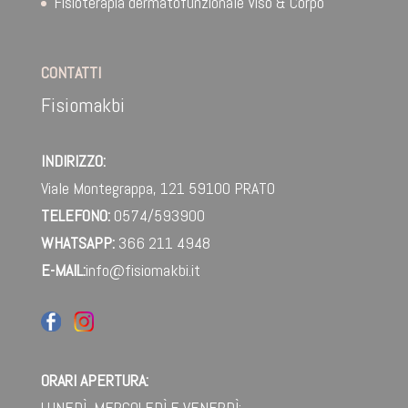
Fisioterapia dermatofunzionale Viso & Corpo
CONTATTI
Fisiomakbi
INDIRIZZO:
Viale Montegrappa, 121
59100 PRATO
TELEFONO:
0574/593900
WHATSAPP:
366 211 4948‬
E-MAIL:
info@fisiomakbi.it
ORARI APERTURA:
LUNEDÌ, MERCOLEDÌ E VENERDÌ: